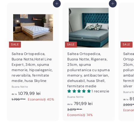
,
u
i
Adaugă în Coș
Adaugă în Coș
9
i
9
t
l
e
i
SALE
SALE
SALE
Saltea Ortopedica,
Saltea Ortopedica,
Salte
Buona Notte,Hotel Line
Buona Notte, Rigenera,
Ortope
Expert, 34cm, spuma
25cm, spuma
25cm,
memorie, hipoalegenic,
poliuretanica cu spuma
poliur
reversibila, fermitate
memory, antibacterian,
ambala
medie, husa Skyline
dehusabil, husa Shell,
fermi
fermitate medie
silver
Buana Notte
1 recenzie
d
P
Buana N
1.079,99 lei
de la
Buana Notte
r
89
e
1
1.799
Economisiți 40%
97 lei
de la
d
P
791,99 lei
e
.
2.999
l
de la
9
r
7
ț
e
3
3.079
Econom
96 lei
a
9
e
o
.
Economisiți 74%
l
1
9
0
ț
b
a
,
7
.
o
i
9
7
9
b
0
ș
7
,