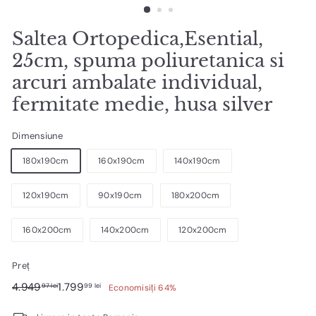
a.
r
Saltea Ortopedica,Esential,
o
25cm, spuma poliuretanica si
arcuri ambalate individual,
fermitate medie, husa silver
Dimensiune
180x190cm
160x190cm
140x190cm
120x190cm
90x190cm
180x200cm
160x200cm
140x200cm
120x200cm
Preț
Preț
Preț
4.949,97
1.799,99
4.949
1.799
97 lei
99 lei
Economisiți 64%
obișnuit
de
lei
lei