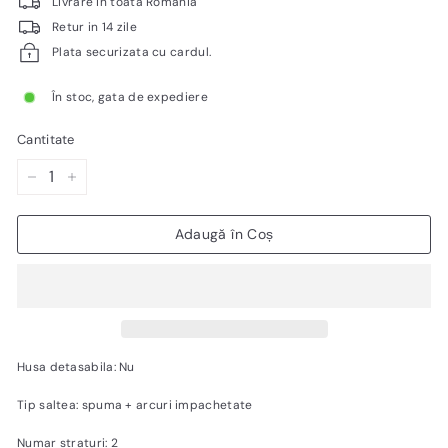
vânzare
Livrare in toata Romania
Retur in 14 zile
Plata securizata cu cardul.
În stoc, gata de expediere
Cantitate
−
+
Adaugă în Coș
Husa detasabila: Nu
Tip saltea: spuma + arcuri impachetate
Numar straturi: 2