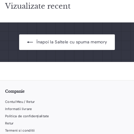
9
i
n
7
l
Vizualizate recent
9
1
ș
u
e
9
6
n
i
,
i
l
,
u
t
e
9
9
i
i
9
9
t
l
l
e
e
Înapoi la Saltele cu spuma memory
i
i
Companie
Contul Meu / Retur
Informatii livrare
Politica de confidențialitate
Retur
Termeni si conditii